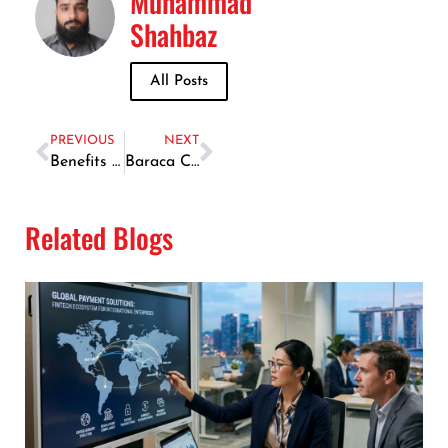
Muhammad
Shahbaz
All Posts
PREVIOUS
NEXT
Benefits of Home Massage in Dubai: Ultimate Relaxation
Baraca Capital
Related Blogs