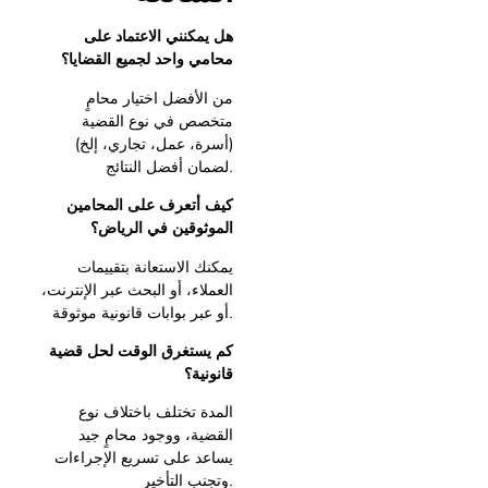
هل
يمكنني
الاعتماد
على
محامي
واحد
لجميع
القضايا؟
من الأفضل اختيار محامٍ
متخصص في نوع القضية
(أسرة، عمل، تجاري، إلخ)
لضمان أفضل النتائج.
كيف
أتعرف
على
المحامين
الموثوقين
في
الرياض؟
يمكنك الاستعانة بتقييمات
العملاء، أو البحث عبر الإنترنت،
أو عبر بوابات قانونية موثوقة.
كم
يستغرق
الوقت
لحل
قضية
قانونية؟
المدة تختلف باختلاف نوع
القضية، ووجود محامٍ جيد
يساعد على تسريع الإجراءات
وتجنب التأخير.