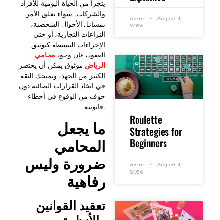
يتجزأ من الحياة اليومية للأفراد
والشركات. سواء تعلق الأمر
ansar
August 4,
بمسائل الأحوال الشخصية،
2026
النزاعات التجارية، أو حتى
الإجراءات البسيطة كتوثيق
العقود، فإن وجود
محامي
الرياض
موثوق يمكن أن يختصر
الكثير من الجهد، ويمنحك الثقة
في اتخاذ القرارات الصائبة دون
خوف من الوقوع في أخطاء
قانونية.
Roulette
ما
يجعل
Strategies for
المحامي
Beginners
ضرورة
وليس
ansar
August 4,
2026
رفاهية
تعقيد
القوانين
والأنظمة