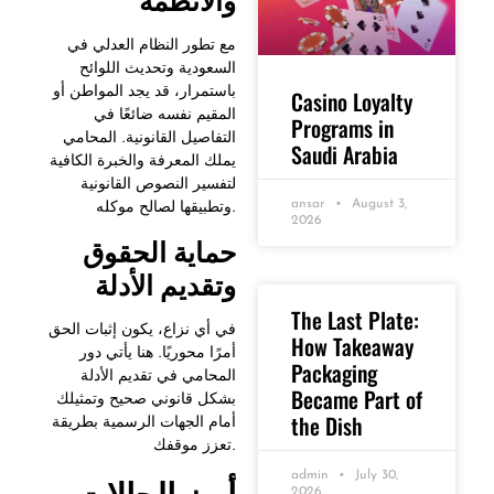
مع تطور النظام العدلي في
السعودية وتحديث اللوائح
باستمرار، قد يجد المواطن أو
Casino Loyalty
المقيم نفسه ضائعًا في
Programs in
التفاصيل القانونية. المحامي
Saudi Arabia
يملك المعرفة والخبرة الكافية
لتفسير النصوص القانونية
وتطبيقها لصالح موكله.
ansar
August 3,
2026
حماية
الحقوق
وتقديم
الأدلة
The Last Plate:
في أي نزاع، يكون إثبات الحق
How Takeaway
أمرًا محوريًا. هنا يأتي دور
Packaging
المحامي في تقديم الأدلة
Became Part of
بشكل قانوني صحيح وتمثيلك
the Dish
أمام الجهات الرسمية بطريقة
تعزز موقفك.
أبرز
الحالات
admin
July 30,
2026