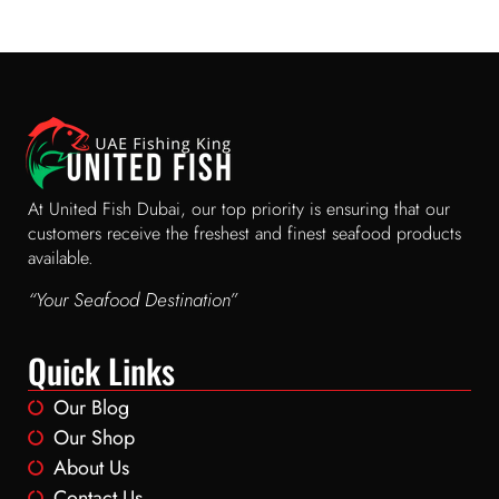
At United Fish Dubai, our top priority is ensuring that our
customers receive the freshest and finest seafood products
available.
“Your Seafood Destination”
Quick Links
Our Blog
Our Shop
About Us
Contact Us