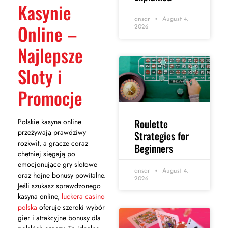
Kasynie
ansar
August 4,
Online –
2026
Najlepsze
Sloty i
Promocje
Roulette
Polskie kasyna online
przeżywają prawdziwy
Strategies for
rozkwit, a gracze coraz
Beginners
chętniej sięgają po
emocjonujące gry slotowe
ansar
August 4,
oraz hojne bonusy powitalne.
2026
Jeśli szukasz sprawdzonego
kasyna online,
luckera casino
polska
oferuje szeroki wybór
gier i atrakcyjne bonusy dla