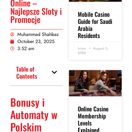
Online –
Najlepsze Sloty i
Mobile Casino
Promocje
Guide for Saudi
Arabia
Residents
Muhammad Shahbaz
October 23, 2025
3:52 am
krian
August 5,
2026
Table of
Contents
Bonusy i
Online Casino
Automaty w
Membership
Levels
Polskim
Explained